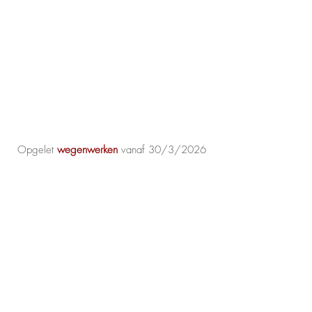
Opgelet
wegenwerken
vanaf 30/3/2026
Fase 1 Brantegemstraat en Mosveldstraat:
geschatte termijn is tot eind mei
Fase 2: Mosveldstraat en deel Krekeldries:
geschatte termijn is tot begin juli
De praktijk blijft bereikbaar mits mogelijke
omleiding