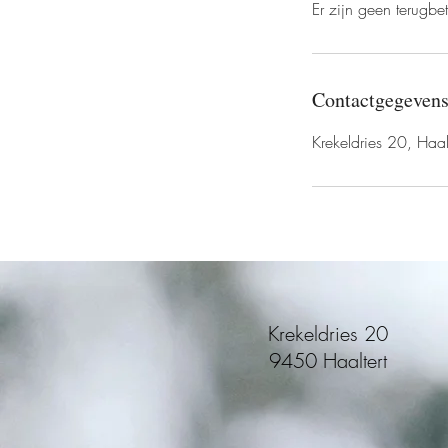
Er zijn geen terugbet
Contactgegeven
Krekeldries 20, Haalt
Krekeldries 20
9450 Haaltert