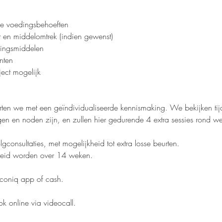
uele voedingsbehoeften
 en middelomtrek (indien gewenst)
dingsmiddelen
nten
aject mogelijk
tarten we met een geïndividualiseerde kennismaking. We bekijken ti
en en noden zijn, en zullen hier gedurende 4 extra sessies rond w
volgconsultaties, met mogelijkheid tot extra losse beurten.
preid worden over 14 weken.
coniq app of cash.
k online via videocall.