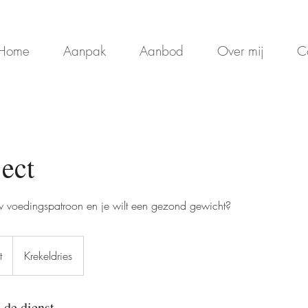
Home
Aanpak
Aanbod
Over mij
C
ject
ouw voedingspatroon en je wilt een gezond gewicht?
t
Krekeldries
 de dienst