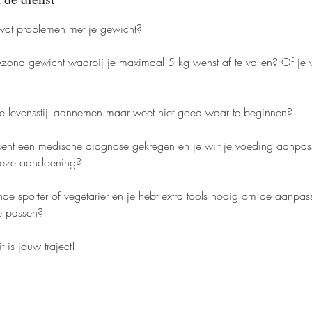
t wat problemen met je gewicht?
gezond gewicht waarbij je maximaal 5 kg wenst af te vallen? Of je w
re levensstijl aannemen maar weet niet goed waar te beginnen?
ecent een medische diagnose gekregen en je wilt je voeding aanpas
r deze aandoening?
de sporter of vegetariër en je hebt extra tools nodig om de aanpas
te passen?
it is jouw traject!