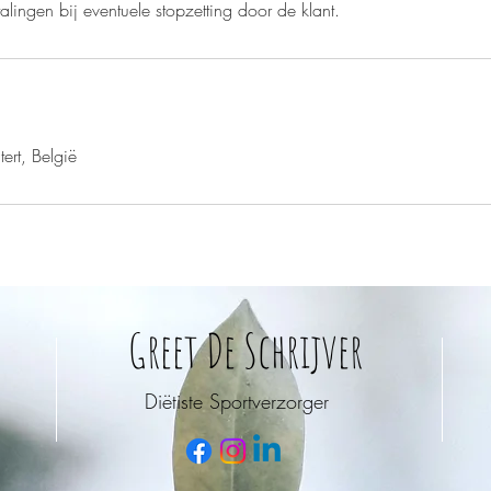
alingen bij eventuele stopzetting door de klant.
s
ert, België
Greet De Schrijver
Diëtiste Sportverzorger