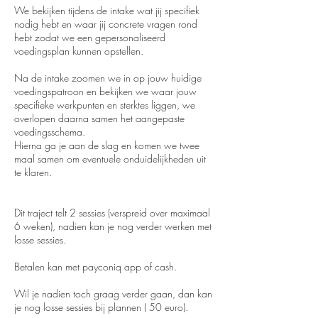
We bekijken tijdens de intake wat jij specifiek
nodig hebt en waar jij concrete vragen rond
hebt zodat we een gepersonaliseerd
voedingsplan kunnen opstellen.
Na de intake zoomen we in op jouw huidige
voedingspatroon en bekijken we waar jouw
specifieke werkpunten en sterktes liggen, we
overlopen daarna samen het aangepaste
voedingsschema.
Hierna ga je aan de slag en komen we twee
maal samen om eventuele onduidelijkheden uit
te klaren.
Dit traject telt 2 sessies (verspreid over maximaal
6 weken), nadien kan je nog verder werken met
losse sessies.
Betalen kan met payconiq app of cash.
Wil je nadien toch graag verder gaan, dan kan
je nog losse sessies bij plannen ( 50 euro).