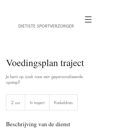
Greet De schrijver
DIETISTE SPORTVERZORGER
Voedingsplan traject
Je bent op zoek naar een gepersonaliseerde
opstap?
In
traject
2 uur
2
In traject
Krekeldries
u
u
r
Beschrijving van de dienst