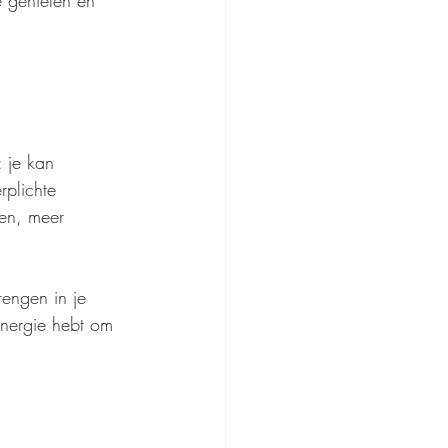
e genieten en 
 je kan 
rplichte 
en, meer 
rengen in je 
energie hebt om 