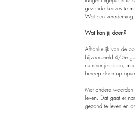
langer uitgeput thuis 
gezonde keuzes te m
Wat een verademing.
Wat kan jij doen?
Afhankelijk van de o
bijvoorbeeld 4/5e gaa
nummertjes doen, mee
beroep doen op opvang
Met andere woorden 
leven. Dat gaat er na
gezond te leven en om