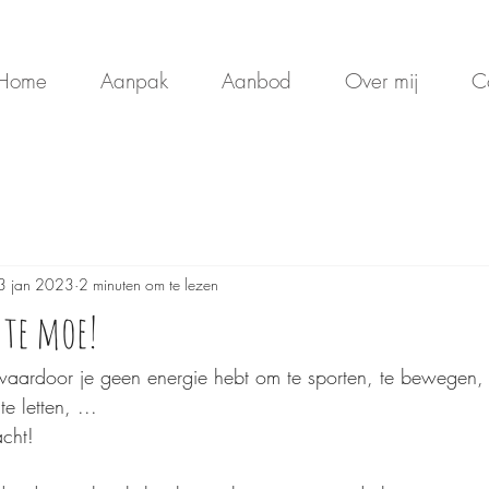
Home
Aanpak
Aanbod
Over mij
C
3 jan 2023
2 minuten om te lezen
 te moe!
 waardoor je geen energie hebt om te sporten, te bewegen,
e letten, ... 
cht!