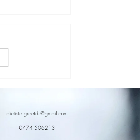
erlof terug op dreef komen
dietiste.greetds@gmail.com
0474 506213