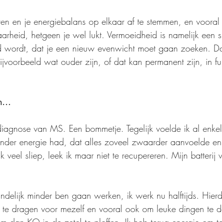
ven en je energiebalans op elkaar af te stemmen, en vooral 
aarheid, hetgeen je wel lukt. Vermoeidheid is namelijk een s
wordt, dat je een nieuw evenwicht moet gaan zoeken. Dat 
bijvoorbeeld wat ouder zijn, of dat kan permanent zijn, in fu
n...
iagnose van MS. Een bommetje. Tegelijk voelde ik al enkel
inder energie had, dat alles zoveel zwaarder aanvoelde en 
eel sliep, leek ik maar niet te recupereren. Mijn batterij 
teindelijk minder ben gaan werken, ik werk nu halftijds. Hie
rg te dragen voor mezelf en vooral ook om leuke dingen te d