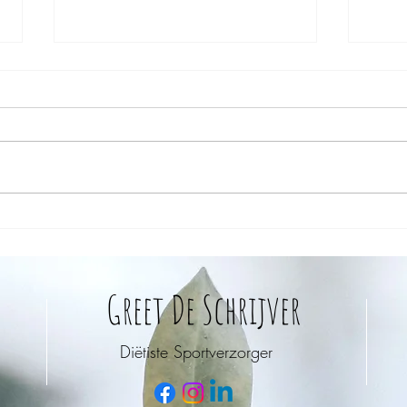
VERLOF, dat is genieten!
Na je v
Greet De Schrijver
Diëtiste Sportverzorger