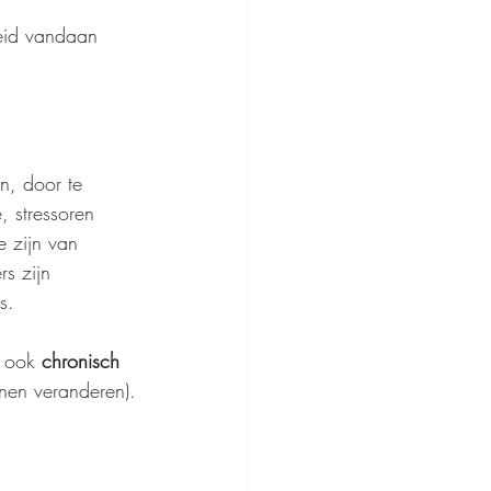
 
eid vandaan 
n, door te 
 stressoren 
 zijn van 
s zijn 
s.
 ook 
chronisch 
unnen veranderen).