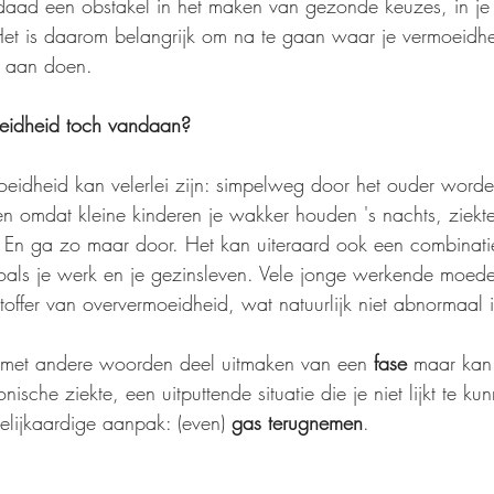
daad een obstakel in het maken van gezonde keuzes, in je
Het is daarom belangrijk om na te gaan waar je vermoeidh
n aan doen.
eidheid toch vandaan?
eidheid kan velerlei zijn: simpelweg door het ouder worde
n omdat kleine kinderen je wakker houden 's nachts, ziekte,
 En ga zo maar door. Het kan uiteraard ook een combinatie
oals je werk en je gezinsleven. Vele jonge werkende moeder
toffer van oververmoeidheid, wat natuurlijk niet abnormaal i
met andere woorden deel uitmaken van een 
fase
 maar kan
nische ziekte, een uitputtende situatie die je niet lijkt te k
elijkaardige aanpak: (even) 
gas terugnemen
.