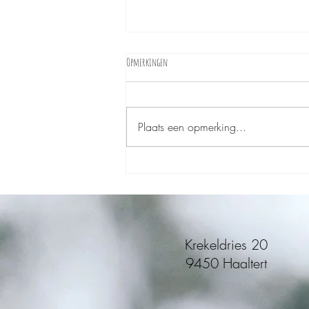
Opmerkingen
Plaats een opmerking...
Stress zet je vooruitgang vaak on hold
Krekeldries 20
9450 Haaltert