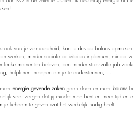
om dan KO in de zetel te ploffen. Ik heb terug energie om t
aken!
orzaak van je vermoeidheid, kan je dus de balans opmaken:
n werken, minder sociale activiteiten inplannen, minder ve
r leuke momenten beleven, een minder stressvolle job zoek
, hulplijnen inroepen om je te ondersteunen, ... 
meer 
energie gevende zaken 
gaan doen en meer 
balans 
b
melijk voor zorgen dat jij minder moe bent en meer tijd en 
 je lichaam te geven wat het werkelijk nodig heeft.