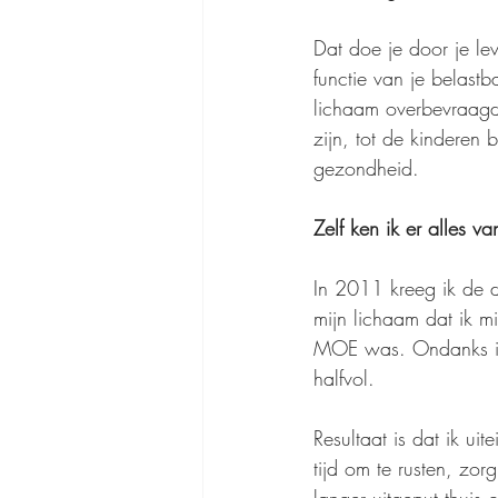
Dat doe je door je le
functie van je belastb
lichaam overbevraagd 
zijn, tot de kinderen 
gezondheid.
Zelf ken ik er alles va
In 2011 kreeg ik de d
mijn lichaam dat ik m
MOE was. Ondanks ik v
halfvol.
Resultaat is dat ik ui
tijd om te rusten, zo